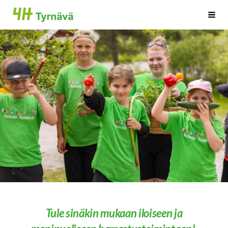
Siirry
4H Tyrnävä
Haku
sivun
sisältöön
Tule sinäkin mukaan iloiseen ja