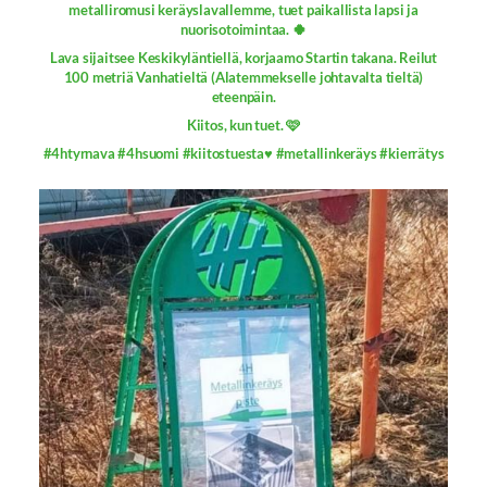
metalliromusi keräyslavallemme, tuet paikallista lapsi ja
nuorisotoimintaa. 🍀
Lava sijaitsee Keskikyläntiellä, korjaamo Startin takana. Reilut
100 metriä Vanhatieltä (Alatemmekselle johtavalta tieltä)
eteenpäin.
Kiitos, kun tuet. 🩷
#4htyrnava #4hsuomi #kiitostuesta♥️ #metallinkeräys #kierrätys