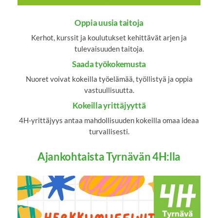
Oppia uusia taitoja
Kerhot, kurssit ja koulutukset kehittävät arjen ja
tulevaisuuden taitoja.
Saada työkokemusta
Nuoret voivat kokeilla työelämää, työllistyä ja oppia
vastuullisuutta.
Kokeilla yrittäjyyttä
4H-yrittäjyys antaa mahdollisuuden kokeilla omaa ideaa
turvallisesti.
Ajankohtaista Tyrnävän 4H:lla