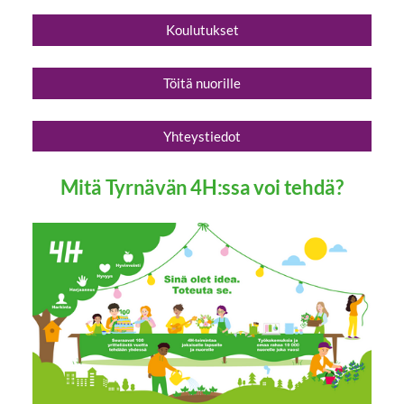
Koulutukset
Töitä nuorille
Yhteystiedot
Mitä Tyrnävän 4H:ssa voi tehdä?