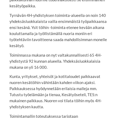
kesätyöpaikka.
Tyrnävän 4H-yhdistyksen toiminta-alueella on noin 140
yhdeksäsluokkalaista vailla ensimmäistä työpaikkaansa
ensi kesänä. Ysit töihin -toiminta etenee kevään aikana
kouluttamalla ja työllistämällä nuoria moniin eri
työtehtäviin tavoitteena saada mahdollisimman monelle
kesätyö.
Toiminnassa mukana on nyt valtakunnallisesti 65 4H-
yhdistystä 92 kunnan alueella. Yhdeksäsluokkalaisia
mukana on yli 16 000.
Kunta, yritykset, yhteisöt ja kotitaloudet palkkaavat
nuoren kesätöihin vähintään kahden viikon ajaksi.
Palkkauksessa hyödynnetään erilaisia malleja mm.
Tutustu työelämään ja tienaa, Kesätyöseteli, TES:n
mukainen palkkaus. Nuoren voi tilata töihin myös 4H-
yhdistyksen kautta.
Toimintamallin toteutuksessa tarjotaan