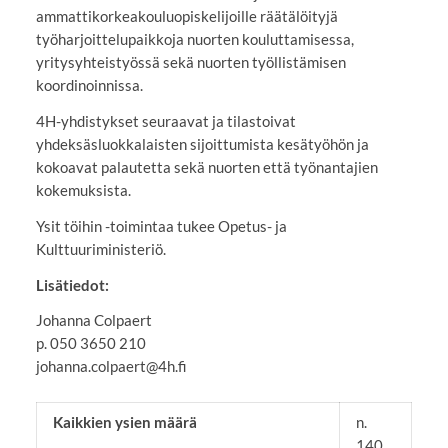
ammattikorkeakouluopiskelijoille räätälöityjä
työharjoittelupaikkoja nuorten kouluttamisessa,
yritysyhteistyössä sekä nuorten työllistämisen
koordinoinnissa.
4H-yhdistykset seuraavat ja tilastoivat
yhdeksäsluokkalaisten sijoittumista kesätyöhön ja
kokoavat palautetta sekä nuorten että työnantajien
kokemuksista.
Ysit töihin -toimintaa tukee Opetus- ja
Kulttuuriministeriö.
Lisätiedot:
Johanna Colpaert
p. 050 3650 210
johanna.colpaert@4h.fi
Kaikkien ysien määrä
n.
140