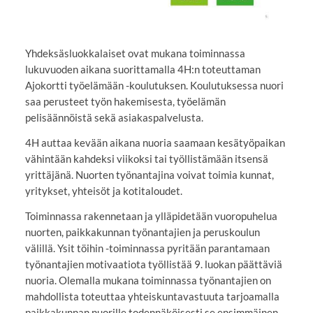
Yhdeksäsluokkalaiset ovat mukana toiminnassa
lukuvuoden aikana suorittamalla 4H:n toteuttaman
Ajokortti työelämään -koulutuksen. Koulutuksessa nuori
saa perusteet työn hakemisesta, työelämän
pelisäännöistä sekä asiakaspalvelusta.
4H auttaa kevään aikana nuoria saamaan kesätyöpaikan
vähintään kahdeksi viikoksi tai työllistämään itsensä
yrittäjänä. Nuorten työnantajina voivat toimia kunnat,
yritykset, yhteisöt ja kotitaloudet.
Toiminnassa rakennetaan ja ylläpidetään vuoropuhelua
nuorten, paikkakunnan työnantajien ja peruskoulun
välillä. Ysit töihin -toiminnassa pyritään parantamaan
työnantajien motivaatiota työllistää 9. luokan päättäviä
nuoria. Olemalla mukana toiminnassa työnantajien on
mahdollista toteuttaa yhteiskuntavastuuta tarjoamalla
paikkakunnan nuorille todennäköisesti se ensimmäinen