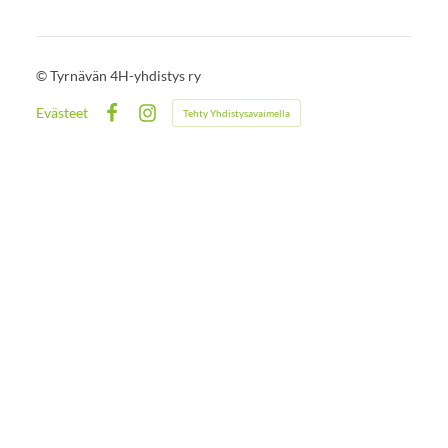
©
Tyrnävän 4H-yhdistys ry
Evästeet
Tehty Yhdistysavaimella
Facebook
Instagram